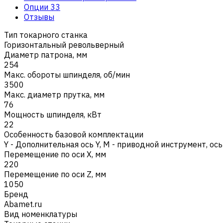
Опции
33
Отзывы
Тип токарного станка
Горизонтальный револьверный
Диаметр патрона, мм
254
Макс. обороты шпинделя, об/мин
3500
Макс. диаметр прутка, мм
76
Мощность шпинделя, кВт
22
Особенность базовой комплектации
Y - Дополнительная ось Y
,
M - приводной инструмент, ось
Перемещение по оси X, мм
220
Перемещение по оси Z, мм
1050
Бренд
Abamet.ru
Вид номенклатуры