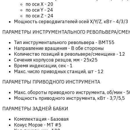
по оси Х
-
20
по оси Y
-
24
по оси Z
-
24
Мощность серводвигателей осей X/Y/Z, кВт
-
4/3/3
ПАРАМЕТРЫ ИНСТРУМЕНТАЛЬНОГО РЕВОЛЬВЕРА/СМ
Тип инструментального револьвера
-
BMT55
Направление вращения
-
В обе стороны
Количество позиций в револьвере/сменщике
-
12
Сечения корпусов резцов, мм
-
25х25
Время индексации, сек
-
1
Макс. число приводных станций, шт
-
12
ПАРАМЕТРЫ ПРИВОДНОГО ИНСТРУМЕНТА
Макс. обороты приводного инструмента, об/мин
-
5
Мощность приводного инструмента, кВт
-
3,7/5,5
ПАРАМЕТРЫ ЗАДНЕЙ БАБКИ
Комплектация
-
Базовая
Конус Морзе
-
MT #5