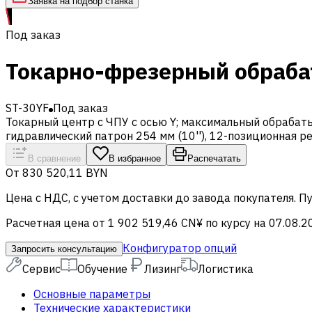
Заявка на подбор станка
Под заказ
Токарно-фрезерный обраба
ST-30YF
Под заказ
Токарный центр с ЧПУ с осью Y; максимальный обрабаты
гидравлический патрон 254 мм (10''), 12-позиционная р
В сравнение
В избранное
Распечатать
От
830 520,11 BYN
Цена c НДС, с учетом доставки до завода покупателя. 
Расчетная цена от 1 902 519,46 CN¥ по курсу на 07.08.2
Конфигуратор опций
Запросить консультацию
Сервис
Обучение
Лизинг
Логистика
Основные параметры
Технические характеристики