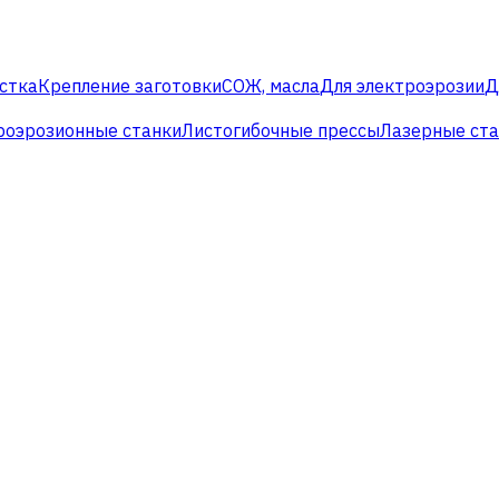
стка
Крепление заготовки
СОЖ, масла
Для электроэрозии
Д
роэрозионные станки
Листогибочные прессы
Лазерные ст