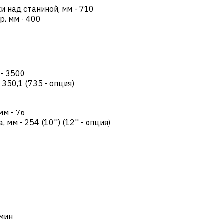
и над станиной, мм
-
710
р, мм
-
400
-
3500
-
350,1 (735 - опция)
 мм
-
76
а, мм
-
254 (10'') (12'' - опция)
мин