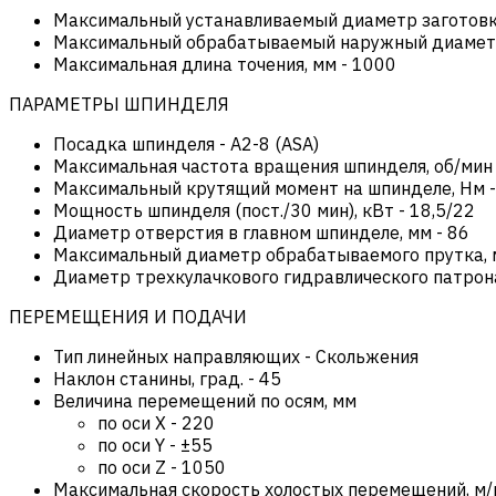
Максимальный устанавливаемый диаметр заготовк
Максимальный обрабатываемый наружный диамет
Максимальная длина точения, мм
-
1000
ПАРАМЕТРЫ ШПИНДЕЛЯ
Посадка шпинделя
-
А2-8 (ASA)
Максимальная частота вращения шпинделя, об/мин
Максимальный крутящий момент на шпинделе, Нм
Мощность шпинделя (пост./30 мин), кВт
-
18,5/22
Диаметр отверстия в главном шпинделе, мм
-
86
Максимальный диаметр обрабатываемого прутка,
Диаметр трехкулачкового гидравлического патрон
ПЕРЕМЕЩЕНИЯ И ПОДАЧИ
Тип линейных направляющих
-
Скольжения
Наклон станины, град.
-
45
Величина перемещений по осям, мм
по оси Х
-
220
по оси Y
-
±55
по оси Z
-
1050
Максимальная скорость холостых перемещений, м/