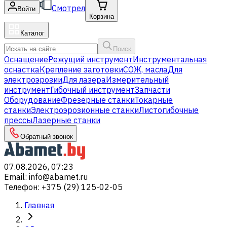
Смотрел
Войти
Корзина
Каталог
Поиск
Оснащение
Режущий инструмент
Инструментальная
оснастка
Крепление заготовки
СОЖ, масла
Для
электроэрозии
Для лазера
Измерительный
инструмент
Гибочный инструмент
Запчасти
Оборудование
Фрезерные станки
Токарные
станки
Электроэрозионные станки
Листогибочные
прессы
Лазерные станки
Обратный звонок
07.08.2026, 07:23
Email
:
info@abamet.ru
Телефон
:
+375 (29) 125-02-05
Главная