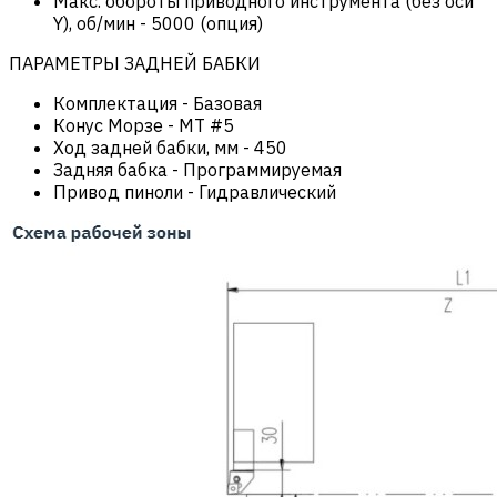
Макс. обороты приводного инструмента (без оси
Y), об/мин
-
5000 (опция)
ПАРАМЕТРЫ ЗАДНЕЙ БАБКИ
Комплектация
-
Базовая
Конус Морзе
-
MT #5
Ход задней бабки, мм
-
450
Задняя бабка
-
Программируемая
Привод пиноли
-
Гидравлический