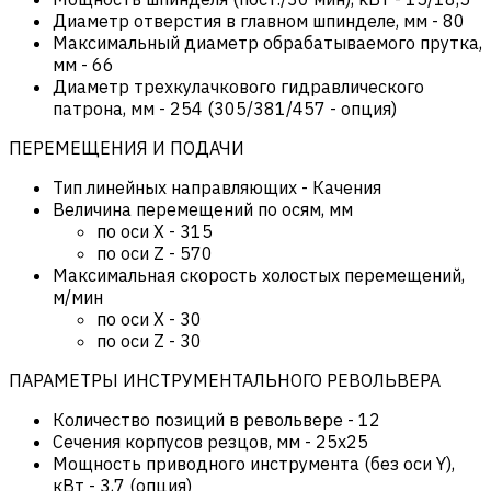
Диаметр отверстия в главном шпинделе, мм
-
80
Максимальный диаметр обрабатываемого прутка,
мм
-
66
Диаметр трехкулачкового гидравлического
патрона, мм
-
254 (305/381/457 - опция)
ПЕРЕМЕЩЕНИЯ И ПОДАЧИ
Тип линейных направляющих
-
Качения
Величина перемещений по осям, мм
по оси Х
-
315
по оси Z
-
570
Максимальная скорость холостых перемещений,
м/мин
по оси Х
-
30
по оси Z
-
30
ПАРАМЕТРЫ ИНСТРУМЕНТАЛЬНОГО РЕВОЛЬВЕРА
Количество позиций в револьвере
-
12
Сечения корпусов резцов, мм
-
25х25
Мощность приводного инструмента (без оси Y),
кВт
-
3,7 (опция)