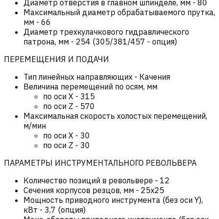
Диаметр отверстия в главном шпинделе, мм
-
80
Максимальный диаметр обрабатываемого прутка,
мм
-
66
Диаметр трехкулачкового гидравлического
патрона, мм
-
254 (305/381/457 - опция)
ПЕРЕМЕЩЕНИЯ И ПОДАЧИ
Тип линейных направляющих
-
Качения
Величина перемещений по осям, мм
по оси Х
-
315
по оси Z
-
570
Максимальная скорость холостых перемещений,
м/мин
по оси Х
-
30
по оси Z
-
30
ПАРАМЕТРЫ ИНСТРУМЕНТАЛЬНОГО РЕВОЛЬВЕРА
Количество позиций в револьвере
-
12
Сечения корпусов резцов, мм
-
25х25
Мощность приводного инструмента (без оси Y),
кВт
-
3,7 (опция)