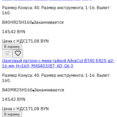
Размер Конуса
:
40
.
Размер инструмента
:
1-16
.
Вылет
:
160
.
B40HR25H160
Заканчивается
145,42 BYN
Цена с НДС
171,08 BYN
В корзину
Цанговый патрон c мини гайкой AdvaCut BT40 ER25, ø2-
16 мм, H=160; MAS403/BT; AD; G6,3
Размер Конуса
:
40
.
Размер инструмента
:
1-16
.
Вылет
:
160
.
B40MR25H160
Заканчивается
145,42 BYN
Цена с НДС
171,08 BYN
В корзину