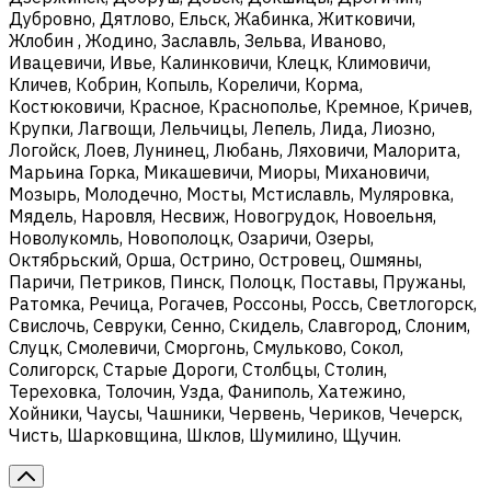
Дубровно, Дятлово, Ельск, Жабинка, Житковичи,
Жлобин , Жодино, Заславль, Зельва, Иваново,
Ивацевичи, Ивье, Калинковичи, Клецк, Климовичи,
Кличев, Кобрин, Копыль, Кореличи, Корма,
Костюковичи, Красное, Краснополье, Кремное, Кричев,
Крупки, Лагвощи, Лельчицы, Лепель, Лида, Лиозно,
Логойск, Лоев, Лунинец, Любань, Ляховичи, Малорита,
Марьина Горка, Микашевичи, Миоры, Михановичи,
Мозырь, Молодечно, Мосты, Мстиславль, Муляровка,
Мядель, Наровля, Несвиж, Новогрудок, Новоельня,
Новолукомль, Новополоцк, Озаричи, Озеры,
Октябрьский, Орша, Острино, Островец, Ошмяны,
Паричи, Петриков, Пинск, Полоцк, Поставы, Пружаны,
Ратомка, Речица, Рогачев, Россоны, Россь, Светлогорск,
Свислочь, Севруки, Сенно, Скидель, Славгород, Слоним,
Слуцк, Смолевичи, Сморгонь, Смульково, Сокол,
Солигорск, Старые Дороги, Столбцы, Столин,
Тереховка, Толочин, Узда, Фаниполь, Хатежино,
Хойники, Чаусы, Чашники, Червень, Чериков, Чечерск,
Чисть, Шарковщина, Шклов, Шумилино, Щучин.