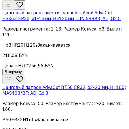
Цанговый патрон c шестигранной гайкой AdvaCut
HSK63 ER20, ø1-13мм, H=120мм; DIN 69893; AD; G2.5
Размер инструмента
:
1-13
.
Размер Конуса
:
63
.
Вылет
:
120
.
H63HR20H120
Заканчивается
218,08 BYN
Цена с НДС
256,56 BYN
В корзину
Цанговый патрон AdvaCut BT50 ER32, ø2-20 мм, H=160;
MAS403/BT; AD; G6,3
Размер Конуса
:
50
.
Размер инструмента
:
2-20
.
Вылет
:
160
.
B50ER32H160
Заканчивается