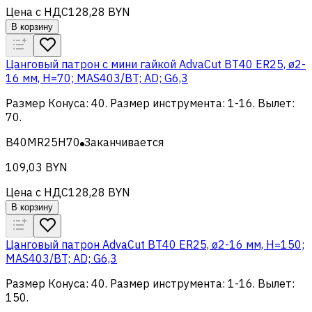
Цена с НДС
128,28 BYN
В корзину
Цанговый патрон c мини гайкой AdvaCut BT40 ER25, ø2-
16 мм, H=70; MAS403/BT; AD; G6,3
Размер Конуса
:
40
.
Размер инструмента
:
1-16
.
Вылет
:
70
.
B40MR25H70
Заканчивается
109,03 BYN
Цена с НДС
128,28 BYN
В корзину
Цанговый патрон AdvaCut BT40 ER25, ø2-16 мм, H=150;
MAS403/BT; AD; G6,3
Размер Конуса
:
40
.
Размер инструмента
:
1-16
.
Вылет
:
150
.