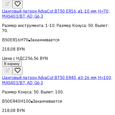
Цанговый патрон AdvaCut BT50 ER16, ø1-10 мм, H=70;
MAS403/BT; AD; G6,3
Размер инструмента
:
1-10
.
Размер Конуса
:
50
.
Вылет
:
70
.
B50ER16H70
Заканчивается
218,08 BYN
Цена с НДС
256,56 BYN
В корзину
Цанговый патрон AdvaCut BT50 ER40, ø3-26 мм, H=100;
MAS403/BT; AD; G6,3
Размер Конуса
:
50
.
Вылет
:
100
.
B50ER40H100
Заканчивается
218,08 BYN