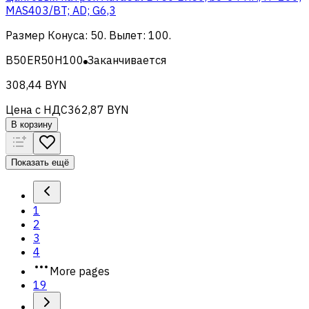
MAS403/BT; AD; G6,3
Размер Конуса
:
50
.
Вылет
:
100
.
B50ER50H100
Заканчивается
308,44 BYN
Цена с НДС
362,87 BYN
В корзину
Показать ещё
1
2
3
4
More pages
19