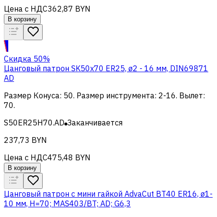
Цена с НДС
362,87 BYN
В корзину
Скидка 50%
Цанговый патрон SK50х70 ER25, ø2 - 16 мм, DIN69871
AD
Размер Конуса
:
50
.
Размер инструмента
:
2-16
.
Вылет
:
70
.
S50ER25H70.AD
Заканчивается
237,73 BYN
Цена с НДС
475,48 BYN
В корзину
Цанговый патрон c мини гайкой AdvaCut BT40 ER16, ø1-
10 мм, H=70; MAS403/BT; AD; G6,3