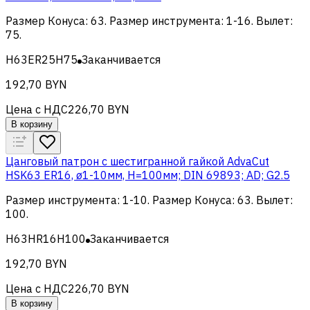
Размер Конуса
:
63
.
Размер инструмента
:
1-16
.
Вылет
:
75
.
H63ER25H75
Заканчивается
192,70 BYN
Цена с НДС
226,70 BYN
В корзину
Цанговый патрон c шестигранной гайкой AdvaCut
HSK63 ER16, ø1-10мм, H=100мм; DIN 69893; AD; G2.5
Размер инструмента
:
1-10
.
Размер Конуса
:
63
.
Вылет
:
100
.
H63HR16H100
Заканчивается
192,70 BYN
Цена с НДС
226,70 BYN
В корзину