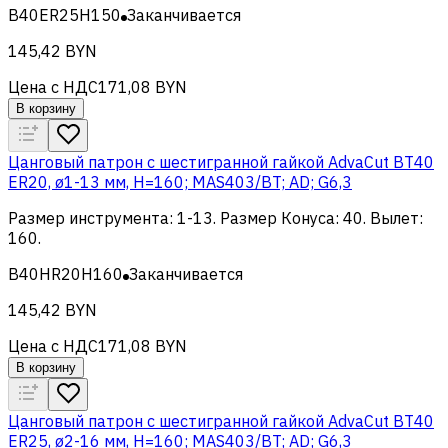
B40ER25H150
Заканчивается
145,42 BYN
Цена с НДС
171,08 BYN
В корзину
Цанговый патрон c шестигранной гайкой AdvaCut BT40
ER20, ø1-13 мм, H=160; MAS403/BT; AD; G6,3
Размер инструмента
:
1-13
.
Размер Конуса
:
40
.
Вылет
:
160
.
B40HR20H160
Заканчивается
145,42 BYN
Цена с НДС
171,08 BYN
В корзину
Цанговый патрон c шестигранной гайкой AdvaCut BT40
ER25, ø2-16 мм, H=160; MAS403/BT; AD; G6,3