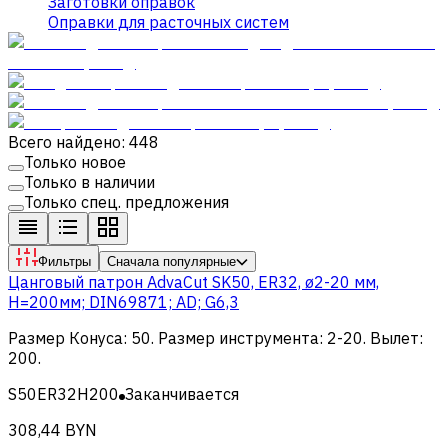
Заготовки оправок
Оправки для расточных систем
Всего найдено: 448
Только новое
Только в наличии
Только спец. предложения
Фильтры
Сначала популярные
Цанговый патрон AdvaCut SK50, ER32, ø2-20 мм,
H=200мм; DIN69871; AD; G6,3
Размер Конуса
:
50
.
Размер инструмента
:
2-20
.
Вылет
:
200
.
S50ER32H200
Заканчивается
308,44 BYN