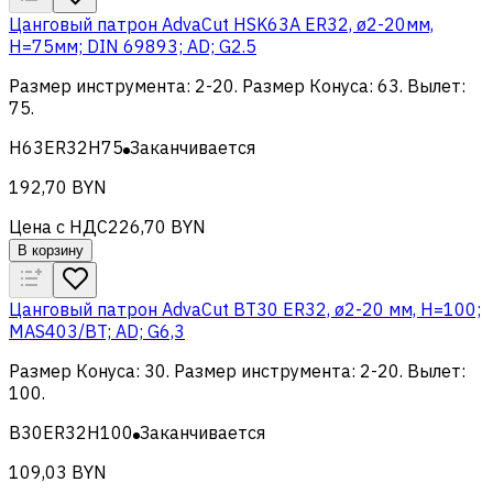
Цанговый патрон AdvaCut HSK63A ER32, ø2-20мм,
H=75мм; DIN 69893; AD; G2.5
Размер инструмента
:
2-20
.
Размер Конуса
:
63
.
Вылет
:
75
.
H63ER32H75
Заканчивается
192,70 BYN
Цена с НДС
226,70 BYN
В корзину
Цанговый патрон AdvaCut BT30 ER32, ø2-20 мм, H=100;
MAS403/BT; AD; G6,3
Размер Конуса
:
30
.
Размер инструмента
:
2-20
.
Вылет
:
100
.
B30ER32H100
Заканчивается
109,03 BYN