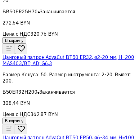
70
.
BB50ER25H70
Заканчивается
272,64 BYN
Цена с НДС
320,76 BYN
В корзину
Цанговый патрон AdvaCut BT50 ER32, ø2-20 мм, H=200;
MAS403/BT; AD; G6,3
Размер Конуса
:
50
.
Размер инструмента
:
2-20
.
Вылет
:
200
.
B50ER32H200
Заканчивается
308,44 BYN
Цена с НДС
362,87 BYN
В корзину
Цанговый патрон AdvaCut BT50 ER50, ø6-34 мм, H=100;