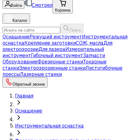
Смотрел
Войти
Корзина
Каталог
Поиск
Оснащение
Режущий инструмент
Инструментальная
оснастка
Крепление заготовки
СОЖ, масла
Для
электроэрозии
Для лазера
Измерительный
инструмент
Гибочный инструмент
Запчасти
Оборудование
Фрезерные станки
Токарные
станки
Электроэрозионные станки
Листогибочные
прессы
Лазерные станки
Обратный звонок
Главная
Оснащение
Инструментальная оснастка