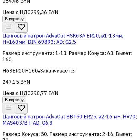
254,46 BYN
Цена с НДС
299,36 BYN
В корзину
Цанговый патрон AdvaCut HSK63A ER20, ø1-13мм,
H=160мм; DIN 69893; AD; G2.5
Размер инструмента
:
1-13
.
Размер Конуса
:
63
.
Вылет
:
160
.
H63ER20H160
Заканчивается
247,15 BYN
Цена с НДС
290,77 BYN
В корзину
Цанговый патрон AdvaCut BBT50 ER25, ø2-16 мм, H=70;
MAS403/BT; AD; G6,3
Размер Конуса
:
50
.
Размер инструмента
:
2-16
.
Вылет
: