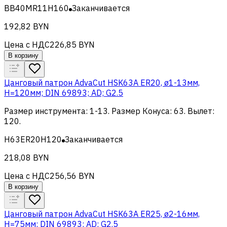
BB40MR11H160
Заканчивается
192,82 BYN
Цена с НДС
226,85 BYN
В корзину
Цанговый патрон AdvaCut HSK63A ER20, ø1-13мм,
H=120мм; DIN 69893; AD; G2.5
Размер инструмента
:
1-13
.
Размер Конуса
:
63
.
Вылет
:
120
.
H63ER20H120
Заканчивается
218,08 BYN
Цена с НДС
256,56 BYN
В корзину
Цанговый патрон AdvaCut HSK63A ER25, ø2-16мм,
H=75мм; DIN 69893; AD; G2.5