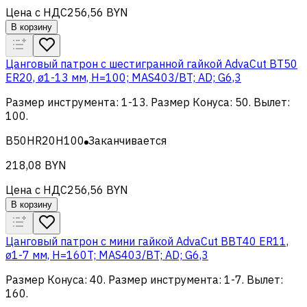
Цена с НДС
256,56 BYN
В корзину
Цанговый патрон c шестигранной гайкой AdvaCut BT50
ER20, ø1-13 мм, H=100; MAS403/BT; AD; G6,3
Размер инструмента
:
1-13
.
Размер Конуса
:
50
.
Вылет
:
100
.
B50HR20H100
Заканчивается
218,08 BYN
Цена с НДС
256,56 BYN
В корзину
Цанговый патрон c мини гайкой AdvaCut BBT40 ER11,
ø1-7 мм, H=160T; MAS403/BT; AD; G6,3
Размер Конуса
:
40
.
Размер инструмента
:
1-7
.
Вылет
:
160
.