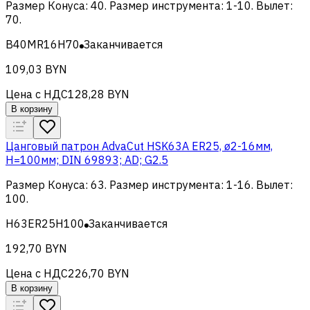
Размер Конуса
:
40
.
Размер инструмента
:
1-10
.
Вылет
:
70
.
B40MR16H70
Заканчивается
109,03 BYN
Цена с НДС
128,28 BYN
В корзину
Цанговый патрон AdvaCut HSK63A ER25, ø2-16мм,
H=100мм; DIN 69893; AD; G2.5
Размер Конуса
:
63
.
Размер инструмента
:
1-16
.
Вылет
:
100
.
H63ER25H100
Заканчивается
192,70 BYN
Цена с НДС
226,70 BYN
В корзину