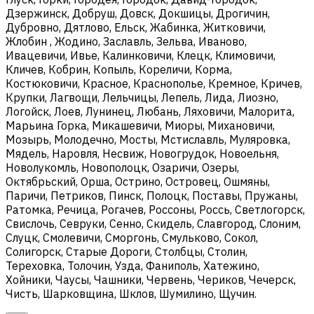
Дзержинск, Добруш, Довск, Докшицы, Дрогичин,
Дубровно, Дятлово, Ельск, Жабинка, Житковичи,
Жлобин , Жодино, Заславль, Зельва, Иваново,
Ивацевичи, Ивье, Калинковичи, Клецк, Климовичи,
Кличев, Кобрин, Копыль, Кореличи, Корма,
Костюковичи, Красное, Краснополье, Кремное, Кричев,
Крупки, Лагвощи, Лельчицы, Лепель, Лида, Лиозно,
Логойск, Лоев, Лунинец, Любань, Ляховичи, Малорита,
Марьина Горка, Микашевичи, Миоры, Михановичи,
Мозырь, Молодечно, Мосты, Мстиславль, Муляровка,
Мядель, Наровля, Несвиж, Новогрудок, Новоельня,
Новолукомль, Новополоцк, Озаричи, Озеры,
Октябрьский, Орша, Острино, Островец, Ошмяны,
Паричи, Петриков, Пинск, Полоцк, Поставы, Пружаны,
Ратомка, Речица, Рогачев, Россоны, Россь, Светлогорск,
Свислочь, Севруки, Сенно, Скидель, Славгород, Слоним,
Слуцк, Смолевичи, Сморгонь, Смульково, Сокол,
Солигорск, Старые Дороги, Столбцы, Столин,
Тереховка, Толочин, Узда, Фаниполь, Хатежино,
Хойники, Чаусы, Чашники, Червень, Чериков, Чечерск,
Чисть, Шарковщина, Шклов, Шумилино, Щучин.