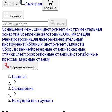
Смотрел
Войти
Корзина
Каталог
Поиск
Оснащение
Режущий инструмент
Инструментальная
оснастка
Крепление заготовки
СОЖ, масла
Для
электроэрозии
Для лазера
Измерительный
инструмент
Гибочный инструмент
Запчасти
Оборудование
Фрезерные станки
Токарные
станки
Электроэрозионные станки
Листогибочные
прессы
Лазерные станки
Обратный звонок
Главная
Оснащение
Режущий инструмент